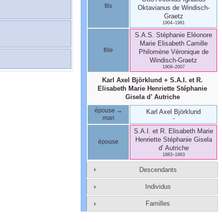
fils
Oktavianus
de Windisch-
Graetz
1904
–
1981
S.A.S. Stéphanie Eléonore
Marie Elisabeth Camille
fille
Philomène Véronique
de
Windisch-Graetz
1909
–
2007
Karl Axel
Björklund
+
S.A.I. et R.
Elisabeth Marie Henriette Stéphanie
Gisela
d’ Autriche
épouse →
Karl Axel
Björklund
mari
–
S.A.I. et R. Elisabeth Marie
Henriette Stéphanie Gisela
épouse
d’ Autriche
1883
–
1963
Descendants
Individus
Familles