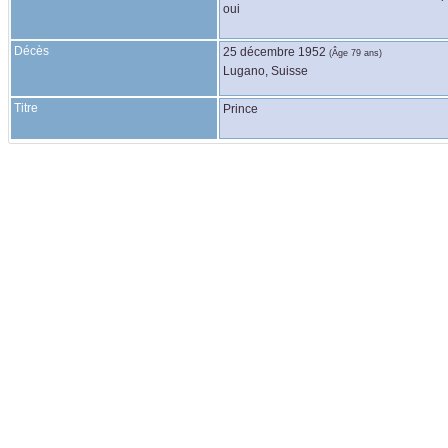
oui
Décès
25 décembre 1952
(Âge 79 ans)
Lugano, Suisse
Titre
Prince