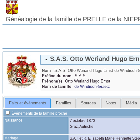
Généalogie de la famille de PRELLE de la NIEP
S.A.S. Otto Weriand Hugo Er
Nom
S.A.S. Otto Weriand Hugo Ernst
de Windisch-
Préfixe du nom
S.A.S.
Prénom(s)
Otto Weriand Hugo Ernst
Nom de famille
de Windisch-Graetz
Faits et événements
Familles
Sources
Notes
Média
Événements de la famille proche
Naissance
7 octobre 1873
Graz, Autriche
Mariage
S.A.I. et R. Elisabeth Marie Henriette St