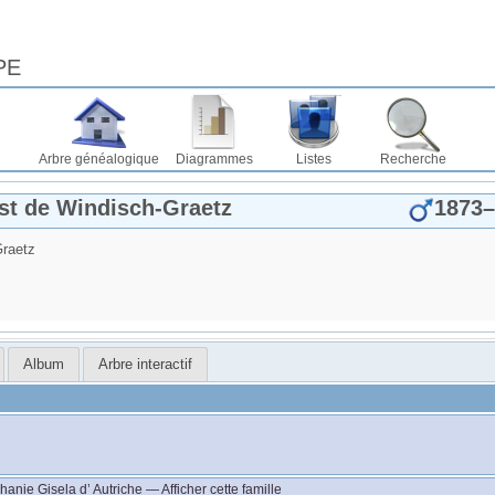
PE
Arbre généalogique
Diagrammes
Listes
Recherche
nst
de Windisch-Graetz
1873
–
Graetz
Album
Arbre interactif
éphanie Gisela
d’ Autriche
—
Afficher cette famille