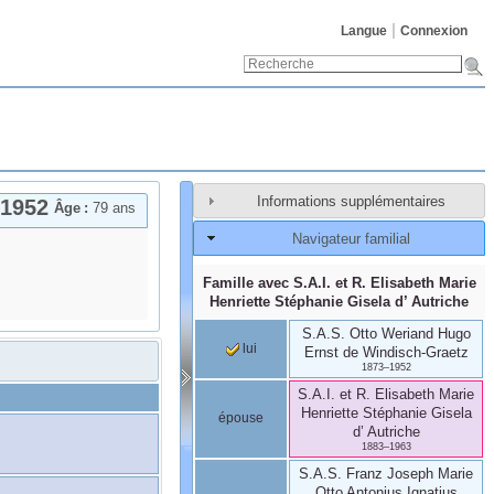
Langue
Connexion
Informations supplémentaires
1952
Âge :
79 ans
Navigateur familial
Famille avec
S.A.I. et R. Elisabeth Marie
Henriette Stéphanie Gisela
d’ Autriche
S.A.S. Otto Weriand Hugo
lui
Ernst
de Windisch-Graetz
1873
–
1952
S.A.I. et R. Elisabeth Marie
Henriette Stéphanie Gisela
épouse
d’ Autriche
1883
–
1963
S.A.S. Franz Joseph Marie
Otto Antonius Ignatius