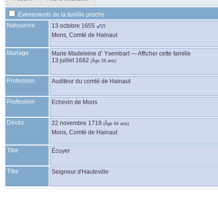
Événements de la famille proche
Naissance
13 octobre 1655
25
Mons, Comté de Hainaut
Mariage
Marie Madeleine
d’ Ysembart
—
Afficher cette famille
13 juillet 1682
(Âge 26 ans)
Profession
Auditeur du comté de Hainaut
Profession
Echevin de Mons
Décès
22 novembre 1719
(Âge 64 ans)
Mons, Comté de Hainaut
Titre
Écuyer
Titre
Seigneur d'Hauteville