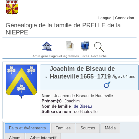
Langue
Connexion
Généalogie de la famille de PRELLE de la
NIEPPE
Arbre généalogique
Diagrammes
Listes
Recherche
Joachim
de Biseau
de
Hauteville
1655
–
1719
Âge :
64 ans
Nom
Joachim
de Biseau
de Hauteville
Prénom(s)
Joachim
Nom de famille
de Biseau
Suffixe du nom
de Hauteville
Faits et événements
Familles
Sources
Média
Album
Arbre interactif