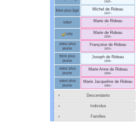
1645
–
Michel
de Rideau
frère plus âgé
1647
–
Marie
de Rideau
sœur
–
Marie
de Rideau
elle
1650
–
sœur plus
Françoise
de Rideau
jeune
1653
–
frère plus
Joseph
de Rideau
jeune
1656
–
sœur plus
Marie Anne
de Rideau
jeune
1659
–
sœur plus
Marie Jacqueline
de Rideau
jeune
1664
–
Descendants
Individus
Familles