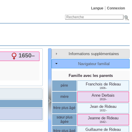
Langue
Connexion
Informations supplémentaires
1650
–
Navigateur familial
Famille avec les parents
Franchois
de Rideau
père
1606
–
Anne
Derbais
mère
1619
–
Jean
de Rideau
frère plus âgé
1632
–
sœur plus
Jeanne
de Rideau
âgée
1642
–
Guillaume
de Rideau
frère plus âgé