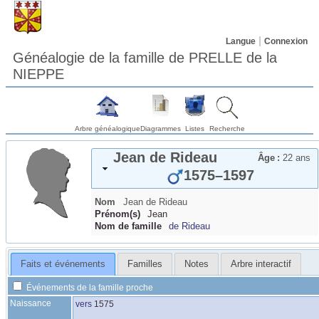
Langue
Connexion
Généalogie de la famille de PRELLE de la
NIEPPE
Arbre généalogique
Diagrammes
Listes
Recherche
Jean
de Rideau
Âge :
22 ans
1575
–
1597
Nom
Jean
de Rideau
Prénom(s)
Jean
Nom de famille
de Rideau
Faits et événements
Familles
Notes
Arbre interactif
Événements de la famille proche
Naissance
vers
1575