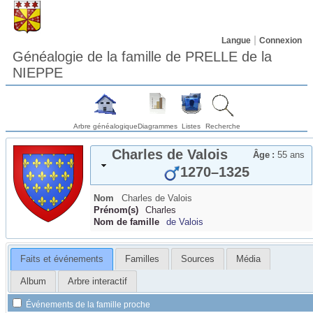
Langue
Connexion
Généalogie de la famille de PRELLE de la
NIEPPE
Arbre généalogique
Diagrammes
Listes
Recherche
Charles
de Valois
Âge :
55 ans
1270
–
1325
Nom
Charles
de Valois
Prénom(s)
Charles
Nom de famille
de Valois
Faits et événements
Familles
Sources
Média
Album
Arbre interactif
Événements de la famille proche