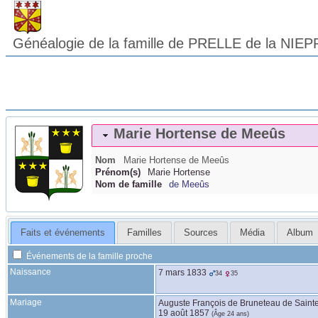
Généalogie de la famille de PRELLE de la NIEP
Marie Hortense
de Meeûs
Nom
Marie Hortense
de Meeûs
Prénom(s)
Marie Hortense
Nom de famille
de Meeûs
Faits et événements
Familles
Sources
Média
Album
Événements de la famille proche
Naissance
7 mars 1833
34
35
Mariage
Auguste François
de Bruneteau de Saint
19 août 1857
(Âge 24 ans)