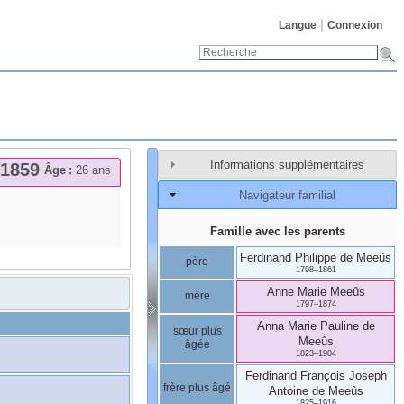
Langue
Connexion
Informations supplémentaires
1859
Âge :
26 ans
Navigateur familial
Famille avec les parents
Ferdinand Philippe
de Meeûs
père
1798
–
1861
Anne Marie
Meeûs
mère
1797
–
1874
Anna Marie Pauline
de
sœur plus
Meeûs
âgée
1823
–
1904
Ferdinand François Joseph
frère plus âgé
Antoine
de Meeûs
1825
–
1916