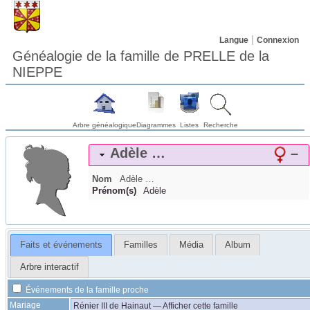
Langue
Connexion
Généalogie de la famille de PRELLE de la
NIEPPE
Arbre généalogique
Diagrammes
Listes
Recherche
Adèle
…
–
Nom
Adèle
…
Prénom(s)
Adèle
Faits et événements
Familles
Média
Album
Arbre interactif
Événements de la famille proche
Mariage
Rénier III
de Hainaut
—
Afficher cette famille