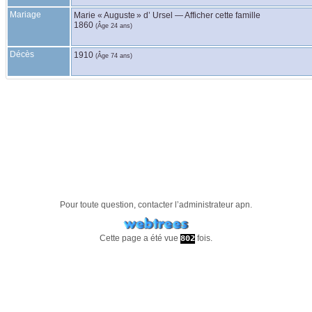
Mariage
Marie « Auguste »
d’ Ursel
—
Afficher cette famille
1860
(Âge 24 ans)
Décès
1910
(Âge 74 ans)
Pour toute question, contacter l’administrateur
apn
.
Cette page a été vue
fois.
802