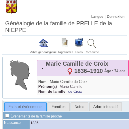
Langue
Connexion
Généalogie de la famille de PRELLE de la
NIEPPE
Arbre généalogique
Diagrammes
Listes
Recherche
Marie Camille
de Croix
1836
–
1910
Âge :
74 ans
Nom
Marie Camille
de Croix
Prénom(s)
Marie Camille
Nom de famille
de Croix
Faits et événements
Familles
Notes
Arbre interactif
Événements de la famille proche
Naissance
1836