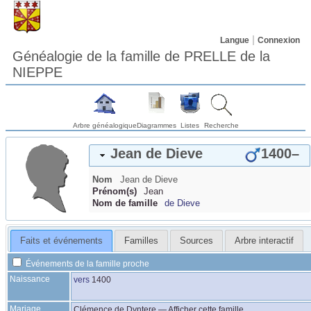
Langue
Connexion
Généalogie de la famille de PRELLE de la
NIEPPE
Arbre généalogique
Diagrammes
Listes
Recherche
Jean
de Dieve
1400
–
Nom
Jean
de Dieve
Prénom(s)
Jean
Nom de famille
de Dieve
Faits et événements
Familles
Sources
Arbre interactif
Événements de la famille proche
Naissance
vers
1400
Mariage
Clémence
de Dyntere
—
Afficher cette famille