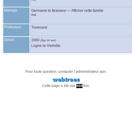
Mariage
Germaine
le Brasseur
—
Afficher cette famille
oui
Profession
Tisserand
Décès
1660
(Âge 44 ans)
Logne-la-Vieilville
Pour toute question, contacter l’administrateur
apn
.
Cette page a été vue
fois.
860