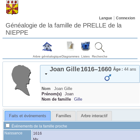
Langue
Connexion
Généalogie de la famille de PRELLE de la
NIEPPE
Arbre généalogique
Diagrammes
Listes
Recherche
Joan
Gille
1616
–
1660
Âge :
44 ans
Nom
Joan
Gille
Prénom(s)
Joan
Nom de famille
Gille
Faits et événements
Familles
Arbre interactif
Événements de la famille proche
Naissance
1616
My