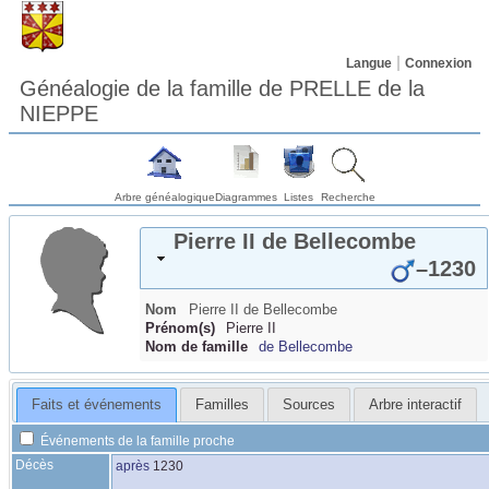
Langue
Connexion
Généalogie de la famille de PRELLE de la
NIEPPE
Arbre généalogique
Diagrammes
Listes
Recherche
Pierre II
de Bellecombe
–
1230
Nom
Pierre II
de Bellecombe
Prénom(s)
Pierre II
Nom de famille
de Bellecombe
Faits et événements
Familles
Sources
Arbre interactif
Événements de la famille proche
Décès
après
1230