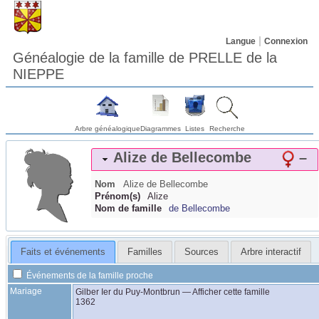
Langue
Connexion
Généalogie de la famille de PRELLE de la
NIEPPE
Arbre généalogique
Diagrammes
Listes
Recherche
Alize
de Bellecombe
–
Nom
Alize
de Bellecombe
Prénom(s)
Alize
Nom de famille
de Bellecombe
Faits et événements
Familles
Sources
Arbre interactif
Événements de la famille proche
Mariage
Gilber Ier
du Puy-Montbrun
—
Afficher cette famille
1362