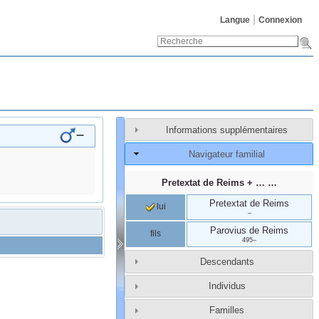
Langue
Connexion
Informations supplémentaires
–
Navigateur familial
Pretextat
de Reims
+ … …
Pretextat
de Reims
lui
–
Parovius
de Reims
fils
495
–
Descendants
Individus
Familles