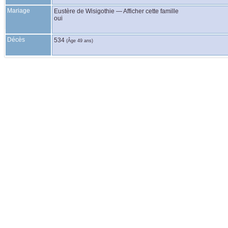
Mariage
Eustère
de Wisigothie
—
Afficher cette famille
oui
Décès
534
(Âge 49 ans)