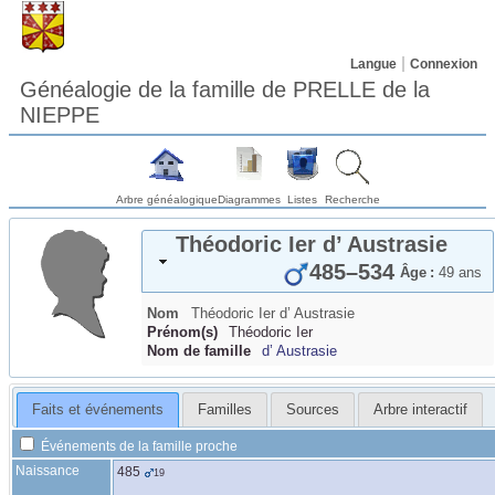
Langue
Connexion
Généalogie de la famille de PRELLE de la
NIEPPE
Arbre généalogique
Diagrammes
Listes
Recherche
Théodoric Ier
d’ Austrasie
485
–
534
Âge :
49 ans
Nom
Théodoric Ier
d’ Austrasie
Prénom(s)
Théodoric Ier
Nom de famille
d’ Austrasie
Faits et événements
Familles
Sources
Arbre interactif
Événements de la famille proche
Naissance
485
19