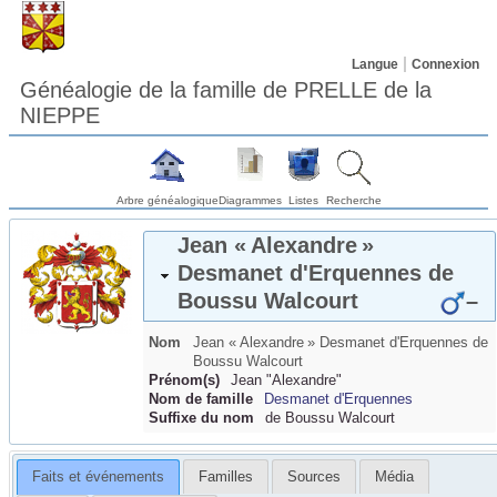
Langue
Connexion
Généalogie de la famille de PRELLE de la
NIEPPE
Arbre généalogique
Diagrammes
Listes
Recherche
Jean « Alexandre »
Desmanet d'Erquennes
de
Boussu Walcourt
–
Nom
Jean « Alexandre »
Desmanet d'Erquennes
de
Boussu Walcourt
Prénom(s)
Jean "Alexandre"
Nom de famille
Desmanet d'Erquennes
Suffixe du nom
de Boussu Walcourt
Faits et événements
Familles
Sources
Média