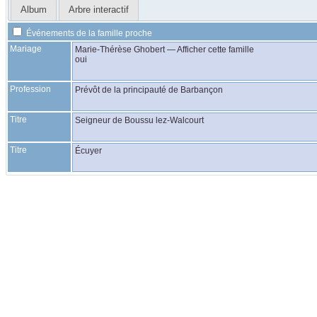
Album
Arbre interactif
Événements de la famille proche
Mariage
Marie-Thérèse
Ghobert
—
Afficher cette famille
oui
Profession
Prévôt de la principauté de Barbançon
Titre
Seigneur de Boussu lez-Walcourt
Titre
Écuyer