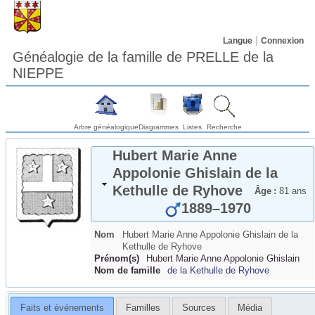
Langue
Connexion
Généalogie de la famille de PRELLE de la
NIEPPE
Arbre généalogique
Diagrammes
Listes
Recherche
Hubert Marie Anne
Appolonie Ghislain
de la
Kethulle de Ryhove
Âge :
81 ans
1889
–
1970
Nom
Hubert Marie Anne Appolonie Ghislain
de la
Kethulle de Ryhove
Prénom(s)
Hubert Marie Anne Appolonie Ghislain
Nom de famille
de la Kethulle de Ryhove
Faits et événements
Familles
Sources
Média