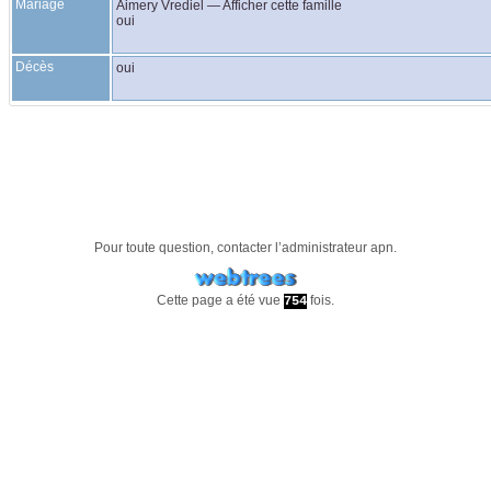
Mariage
Aimery
Vrediel
—
Afficher cette famille
oui
Décès
oui
Pour toute question, contacter l’administrateur
apn
.
Cette page a été vue
fois.
754