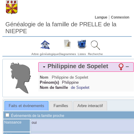
Langue
Connexion
Généalogie de la famille de PRELLE de la
NIEPPE
Arbre généalogique
Diagrammes
Listes
Recherche
Philippine
de Sopelet
–
Nom
Philippine
de Sopelet
Prénom(s)
Philippine
Nom de famille
de Sopelet
Faits et événements
Familles
Arbre interactif
Événements de la famille proche
Naissance
oui