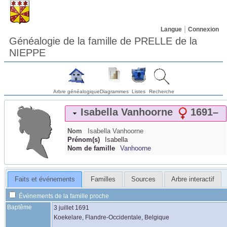
Langue
Connexion
Généalogie de la famille de PRELLE de la
NIEPPE
Arbre généalogique
Diagrammes
Listes
Recherche
Isabella
Vanhoorne
1691
–
Nom
Isabella
Vanhoorne
Prénom(s)
Isabella
Nom de famille
Vanhoorne
Faits et événements
Familles
Sources
Arbre interactif
Événements de la famille proche
Baptême
3 juillet 1691
Koekelare, Flandre-Occidentale, Belgique