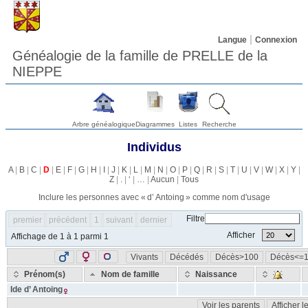
Langue
Connexion
Généalogie de la famille de PRELLE de la
NIEPPE
Arbre généalogique
Diagrammes
Listes
Recherche
Individus
A
|
B
|
C
|
D
|
E
|
F
|
G
|
H
|
I
|
J
|
K
|
L
|
M
|
N
|
O
|
P
|
Q
|
R
|
S
|
T
|
U
|
V
|
W
|
X
|
Y
|
Z
|
.
|
‘
|
…
|
Aucun
|
Tous
Inclure les personnes avec «
d’ Antoing
» comme nom d'usage
Filtre
premier
précédent
1
suivant
dernier
Afficher
Affichage de 1 à 1 parmi 1
Vivants
Décédés
Décès>100
Décès<=
Prénom(s)
Nom de famille
Naissance
Ide
d’ Antoing
Voir les parents
Afficher 