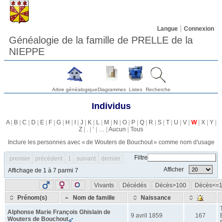
Langue
Connexion
Généalogie de la famille de PRELLE de la
NIEPPE
Arbre généalogique
Diagrammes
Listes
Recherche
Individus
A
|
B
|
C
|
D
|
E
|
F
|
G
|
H
|
I
|
J
|
K
|
L
|
M
|
N
|
O
|
P
|
Q
|
R
|
S
|
T
|
U
|
V
|
W
|
X
|
Y
|
Z
|
.
|
‘
|
…
|
Aucun
|
Tous
Inclure les personnes avec «
de Wouters de Bouchout
» comme nom d'usage
Filtre
premier
précédent
1
suivant
dernier
Afficher
Affichage de 1 à 7 parmi 7
Vivants
Décédés
Décès>100
Décès<=
Prénom(s)
Nom de famille
Naissance
Alphonse Marie François Ghislain
de
9 avril 1859
167
Wouters de Bouchout