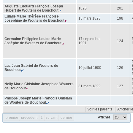
Auguste Edouard François Joseph
1825
201
Hubert
de Wouters de Bouchout
Eulalie Marie Thérèse Françoise
15 mars 1828
198
Joséphine
de Wouters de Bouchout
Germaine Philippine Louise Marie
17 septembre
124
Josèphe
de Wouters de Bouchout
1901
Luc Jean Gabriel
de Wouters de
10 juillet 1900
126
Bouchout
Nelly Marie Ghislaine Joseph
de Wouters
31 mars 1899
127
de Bouchout
Philippe Joseph Marie François Ghislain
de Wouters de Bouchout
Voir les parents
Afficher 
Afficher
premier
précédent
1
suivant
dernier