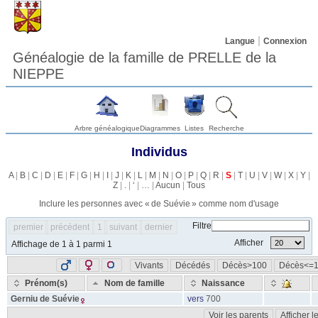
Langue
Connexion
Généalogie de la famille de PRELLE de la
NIEPPE
Arbre généalogique
Diagrammes
Listes
Recherche
Individus
A
|
B
|
C
|
D
|
E
|
F
|
G
|
H
|
I
|
J
|
K
|
L
|
M
|
N
|
O
|
P
|
Q
|
R
|
S
|
T
|
U
|
V
|
W
|
X
|
Y
|
Z
|
.
|
‘
|
…
|
Aucun
|
Tous
Inclure les personnes avec «
de Suévie
» comme nom d'usage
Filtre
premier
précédent
1
suivant
dernier
Afficher
Affichage de 1 à 1 parmi 1
Vivants
Décédés
Décès>100
Décès<=
Prénom(s)
Nom de famille
Naissance
Gerniu
de Suévie
vers
700
Voir les parents
Afficher 