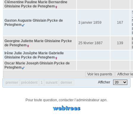
Clémentine Pauline Marie Bernardine
Ghislaine
Pycke de Peteghem
Gaston Auguste Ghislain
Pycke de
3 janvier 1859
167
Peteghem
Georgine Juliette Marie Ghislaine
Pycke
25 février 1887
139
de Peteghem
Irène Julie Josèphe Marie Gabrielle
Ghislaine
Pycke de Peteghem
Oscar Marie Joseph Ghislain
Pycke de
Peteghem
Voir les parents
Afficher 
Afficher
premier
précédent
1
suivant
dernier
Pour toute question, contacter l’administrateur
apn
.