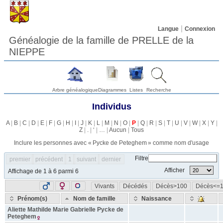
Langue
Connexion
Généalogie de la famille de PRELLE de la
NIEPPE
Arbre généalogique
Diagrammes
Listes
Recherche
Individus
A
|
B
|
C
|
D
|
E
|
F
|
G
|
H
|
I
|
J
|
K
|
L
|
M
|
N
|
O
|
P
|
Q
|
R
|
S
|
T
|
U
|
V
|
W
|
X
|
Y
|
Z
|
.
|
‘
|
…
|
Aucun
|
Tous
Inclure les personnes avec «
Pycke de Peteghem
» comme nom d'usage
Filtre
premier
précédent
1
suivant
dernier
Afficher
Affichage de 1 à 6 parmi 6
Vivants
Décédés
Décès>100
Décès<=
Prénom(s)
Nom de famille
Naissance
Aliette Mathilde Marie Gabrielle
Pycke de
Peteghem