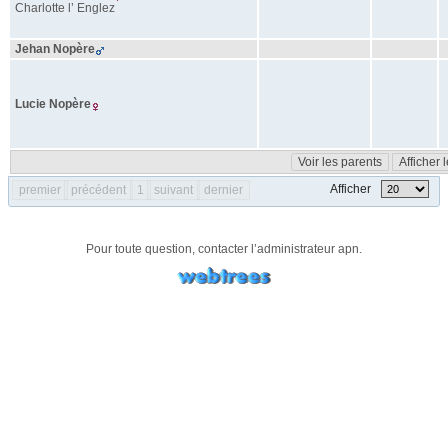
Charlotte
l’ Englez
Jehan
Nopère
Lucie
Nopère
Voir les parents
Afficher 
Afficher
premier
précédent
1
suivant
dernier
Pour toute question, contacter l’administrateur
apn
.