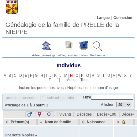
Langue
Connexion
Généalogie de la famille de PRELLE de la
NIEPPE
Arbre généalogique
Diagrammes
Listes
Recherche
Individus
A
|
B
|
C
|
D
|
E
|
F
|
G
|
H
|
I
|
J
|
K
|
L
|
M
|
N
|
O
|
P
|
Q
|
R
|
S
|
T
|
U
|
V
|
W
|
X
|
Y
|
Z
|
.
|
‘
|
…
|
Aucun
|
Tous
Inclure les personnes avec «
Nopère
» comme nom d'usage
Filtre
premier
précédent
1
suivant
dernier
Afficher
Affichage de 1 à 3 parmi 3
Vivants
Décédés
Décès>100
Décès<=
Prénom(s)
Nom de famille
Naissance
Charlotte
Nopère