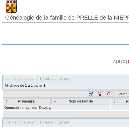
Généalogie de la famille de PRELLE de la NIEP
A
|
B
|
C
|
premier
précédent
1
suivant
dernier
Affichage de 1 à 1 parmi 1
Vivant
Prénom(s)
Nom de famille
N
Gommairine
van den Daele
premier
précédent
1
suivant
dernier