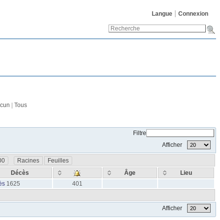
Langue
Connexion
cun
|
Tous
Filtre
Afficher
00
Racines
Feuilles
Décès
Âge
Lieu
ès
1625
401
Afficher