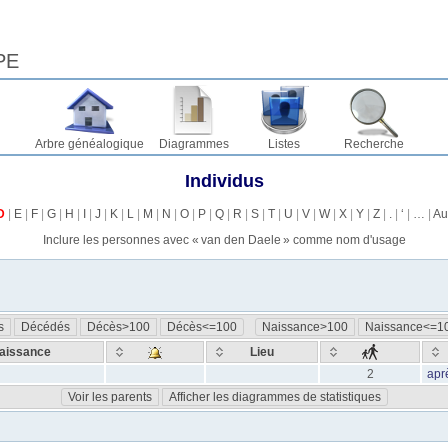
PE
Arbre généalogique
Diagrammes
Listes
Recherche
Individus
D
|
E
|
F
|
G
|
H
|
I
|
J
|
K
|
L
|
M
|
N
|
O
|
P
|
Q
|
R
|
S
|
T
|
U
|
V
|
W
|
X
|
Y
|
Z
|
.
|
‘
|
…
|
Au
Inclure les personnes avec «
van den Daele
» comme nom d'usage
s
Décédés
Décès>100
Décès<=100
Naissance>100
Naissance<=1
aissance
Lieu
2
apr
Voir les parents
Afficher les diagrammes de statistiques