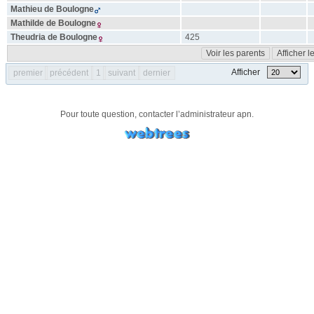
Mathieu
de Boulogne
Mathilde
de Boulogne
Theudria
de Boulogne
425
Voir les parents
Afficher 
Afficher
premier
précédent
1
suivant
dernier
Pour toute question, contacter l’administrateur
apn
.