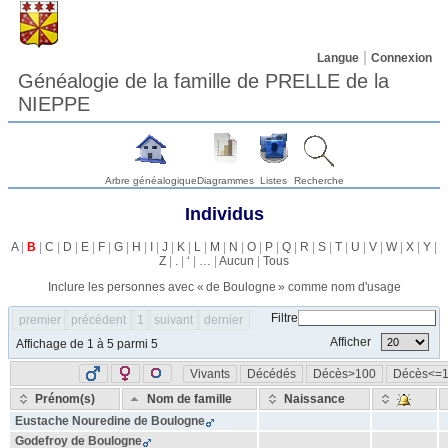
Langue
Connexion
Généalogie de la famille de PRELLE de la
NIEPPE
Arbre généalogique
Diagrammes
Listes
Recherche
Individus
A
|
B
|
C
|
D
|
E
|
F
|
G
|
H
|
I
|
J
|
K
|
L
|
M
|
N
|
O
|
P
|
Q
|
R
|
S
|
T
|
U
|
V
|
W
|
X
|
Y
|
Z
|
.
|
‘
|
…
|
Aucun
|
Tous
Inclure les personnes avec «
de Boulogne
» comme nom d'usage
Filtre
premier
précédent
1
suivant
dernier
Afficher
Affichage de 1 à 5 parmi 5
Vivants
Décédés
Décès>100
Décès<=
Prénom(s)
Nom de famille
Naissance
Eustache Nouredine
de Boulogne
Godefroy
de Boulogne