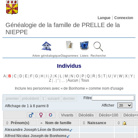
Langue
Connexion
Généalogie de la famille de PRELLE de la
NIEPPE
Arbre généalogique
Diagrammes
Listes
Recherche
Individus
A
|
B
|
C
|
D
|
E
|
F
|
G
|
H
|
I
|
J
|
K
|
L
|
M
|
N
|
O
|
P
|
Q
|
R
|
S
|
T
|
U
|
V
|
W
|
X
|
Y
|
Z
|
.
|
‘
|
…
|
Aucun
|
Tous
Inclure les personnes avec «
de Bonhome
» comme nom d'usage
Filtre
premier
précédent
1
suivant
dernier
Afficher
Affichage de 1 à 8 parmi 8
Vivants
Décédés
Décès>100
Décès<
Prénom(s)
Nom de famille
Naissance
Alexandre Joseph Léon
de Bonhome
Alfred Nicolas Joseph
de Bonhome