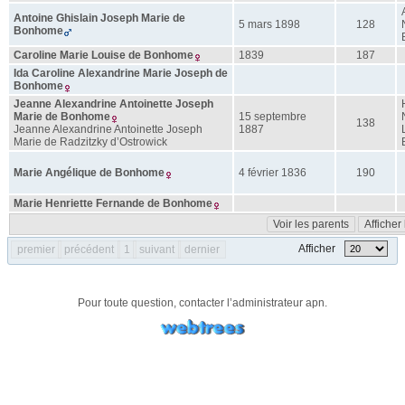
Antoine Ghislain Joseph Marie
de
5 mars 1898
128
Bonhome
Caroline Marie Louise
de Bonhome
1839
187
Ida Caroline Alexandrine Marie Joseph
de
Bonhome
Jeanne Alexandrine Antoinette Joseph
Marie
de Bonhome
15 septembre
138
Jeanne Alexandrine Antoinette Joseph
1887
Marie
de Radzitzky d’Ostrowick
Marie Angélique
de Bonhome
4 février 1836
190
Marie Henriette Fernande
de Bonhome
Voir les parents
Afficher
Afficher
premier
précédent
1
suivant
dernier
Pour toute question, contacter l’administrateur
apn
.