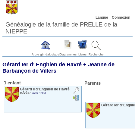
Langue
Connexion
Généalogie de la famille de PRELLE de la
NIEPPE
Arbre généalogique
Diagrammes
Listes
Recherche
Gérard Ier
d’ Enghien
de Havré
+
Jeanne
de
Barbançon
de Villers
1 enfant
Parents
Gérard II
d’ Enghien
de Havré
Décès :
avril 1361
Gérard Ier
d’ Enghi