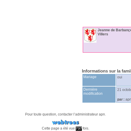
Jeanne
de Barbanç
Villers
Informations sur la fami
Mariage
oui
Dernière
21 octo
modification
par :
ap
Pour toute question, contacter l’administrateur
apn
.
Cette page a été vue
fois.
737