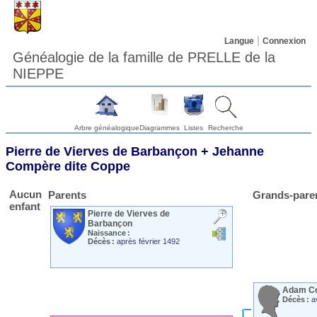
Langue
Connexion
Généalogie de la famille de PRELLE de la
NIEPPE
Arbre généalogique
Diagrammes
Listes
Recherche
Pierre
de Vierves
de Barbançon
+
Jehanne
Compère
dite Coppe
Aucun
Parents
Grands-pare
enfant
Pierre
de Vierves
de
Barbançon
Naissance :
Décès :
après février 1492
Adam
C
Décès :
a