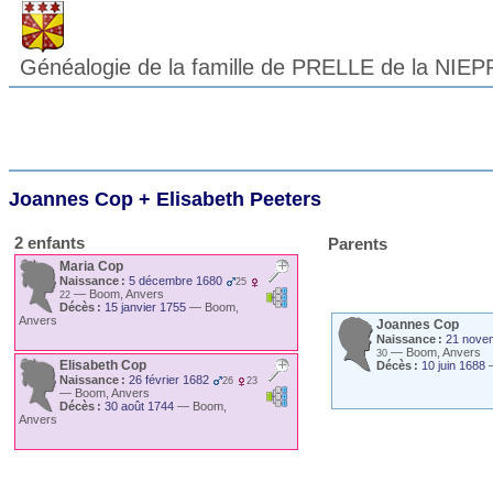
Généalogie de la famille de PRELLE de la NIEP
Joannes
Cop
+
Elisabeth
Peeters
2 enfants
Parents
Maria
Cop
Naissance :
5 décembre 1680
25
—
Boom, Anvers
22
Décès :
15 janvier 1755
—
Boom,
Anvers
Joannes
Cop
Naissance :
21 nove
—
Boom, Anvers
30
Elisabeth
Cop
Décès :
10 juin 1688
Naissance :
26 février 1682
26
23
—
Boom, Anvers
Décès :
30 août 1744
—
Boom,
Anvers