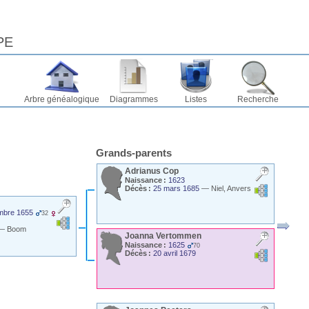
PE
Arbre généalogique
Diagrammes
Listes
Recherche
Grands-parents
Adrianus
Cop
Naissance :
1623
Décès :
25 mars 1685
—
Niel, Anvers
mbre 1655
32
—
Boom
Joanna
Vertommen
Naissance :
1625
70
Décès :
20 avril 1679