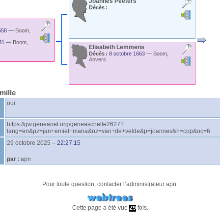
Joannes
Peeters
Décès :
658
—
Boom,
31
—
Boom,
Elisabeth
Lemmens
Décès :
8 octobre 1663
—
Boom,
Anvers
mille
oui
https://gw.geneanet.org/geneaschelle2627?
lang=en&pz=jan+emiel+maria&nz=van+de+velde&p=joannes&n=cop&oc=6
29 octobre 2025
–
22:27:15
par :
apn
Pour toute question, contacter l’administrateur
apn
.
Cette page a été vue
fois.
29