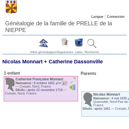
Langue
Connexion
Généalogie de la famille de PRELLE de la
NIEPPE
Arbre généalogique
Diagrammes
Listes
Recherche
Nicolas
Monnart
+
Catherine
Dassonville
1 enfant
Parents
Catherine Françoise
Monnart
Naissance :
9 octobre 1661
26
6
—
Crespin, Nord, France
Décès :
après 22 novembre 1719
—
Crespin, Nord, France
Nicolas
Monnart
Naissance :
4 mai 1635
Quarouble, Nord-Pas-de-
France
Décès :
après 1661
—
Crespin, 