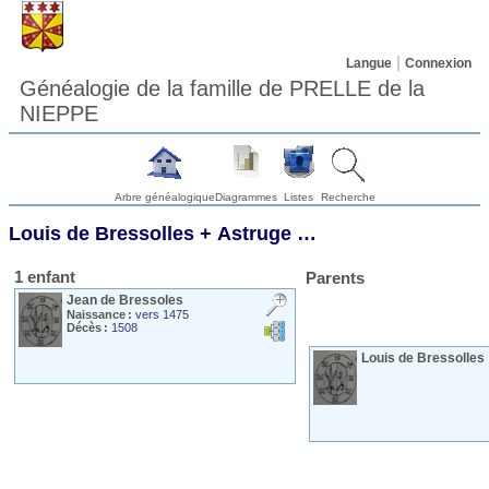
Langue
Connexion
Généalogie de la famille de PRELLE de la
NIEPPE
Arbre généalogique
Diagrammes
Listes
Recherche
Louis
de Bressolles
+
Astruge
…
1 enfant
Parents
Jean
de Bressoles
Naissance :
vers 1475
Décès :
1508
Louis
de Bressolles