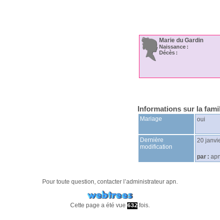
Marie
du Gardin
Naissance :
Décès :
Informations sur la fami
Mariage
oui
Dernière
20 janvi
modification
par :
ap
Pour toute question, contacter l’administrateur
apn
.
Cette page a été vue
fois.
632