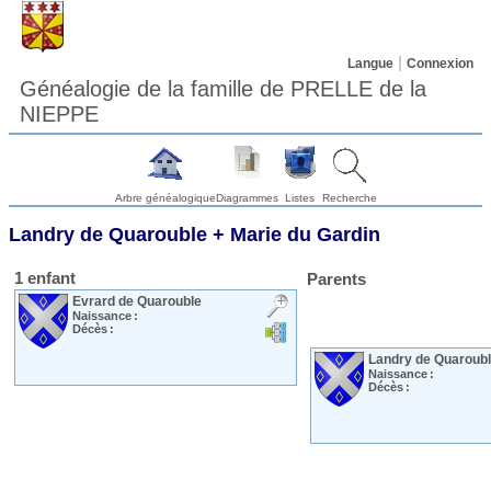
Langue
Connexion
Généalogie de la famille de PRELLE de la
NIEPPE
Arbre généalogique
Diagrammes
Listes
Recherche
Landry
de Quarouble
+
Marie
du Gardin
1 enfant
Parents
Evrard
de Quarouble
Naissance :
Décès :
Landry
de Quaroub
Naissance :
Décès :