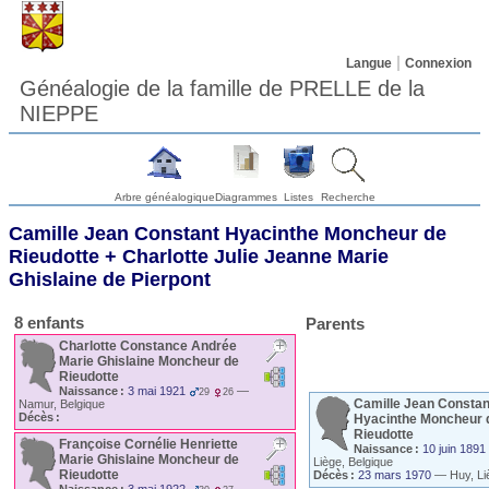
Langue
Connexion
Généalogie de la famille de PRELLE de la
NIEPPE
Arbre généalogique
Diagrammes
Listes
Recherche
Camille Jean Constant Hyacinthe
Moncheur de
Rieudotte
+
Charlotte Julie Jeanne Marie
Ghislaine
de Pierpont
8 enfants
Parents
Charlotte Constance Andrée
Marie Ghislaine
Moncheur de
Rieudotte
Naissance :
3 mai 1921
—
29
26
Camille Jean Constan
Namur, Belgique
Décès :
Hyacinthe
Moncheur 
Rieudotte
Françoise Cornélie Henriette
Naissance :
10 juin 1891
Marie Ghislaine
Moncheur de
Liège, Belgique
Rieudotte
Décès :
23 mars 1970
—
Huy, Li
Naissance :
3 mai 1922
—