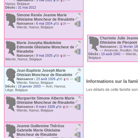
30
27
Namur, Belgique
Décès :
31 mai 2012
Simone Renée Jeanne Marie
Ghislaine
Moncheur de Rieudotte
Naissance :
6 mai 1924
—
32
29
Wierde, Namur, Belgique
Charlotte Julie Jeann
Ghislaine
de Pierpont
Marie Josepha Madeleine
Naissance :
11 février 1
Edmonde Ghislaine
Moncheur de
—
Annevoie, Rouillon, Na
Rieudotte
Décès :
19 août 1942
—
Wierde,
Naissance :
9 mai 1925
—
33
30
Belgique
Wierde, Namur, Belgique
Jean Baptiste Joseph Marie
Ghislain
Moncheur de Rieudotte
Naissance :
23 août 1926
—
35
31
Informations sur la fami
Wierde, Namur, Belgique
Décès :
19 janvier 2003
—
Avin, Hannut,
Les détails de cette famille son
Liège, Belgique
Marguerite Simone Alberte Marie
Ghislaine
Moncheur de Rieudotte
Naissance :
8 mars 1928
—
36
33
Wierde, Namur, Belgique
Jeanne Guillemine Thérèse
Gabrielle Marie Ghislaine
Moncheur de Rieudotte