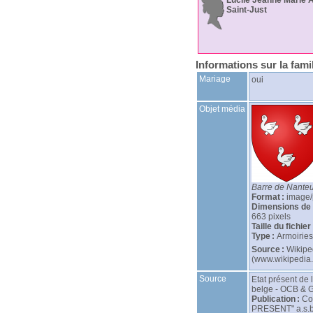
Saint-Just
Informations sur la fami
Mariage
oui
Objet média
Barre de Nanteu
Format :
image
Dimensions de 
663 pixels
Taille du fichier 
Type :
Armoiries
Source :
Wikipe
(www.wikipedia.
Source
Etat présent de 
belge - OCB & 
Publication :
Co
PRESENT" a.s.b.