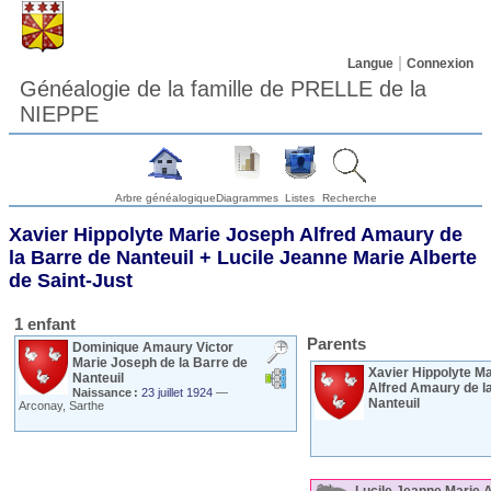
Langue
Connexion
Généalogie de la famille de PRELLE de la
NIEPPE
Arbre généalogique
Diagrammes
Listes
Recherche
Xavier Hippolyte Marie Joseph Alfred Amaury
de
la Barre de Nanteuil
+
Lucile Jeanne Marie Alberte
de Saint-Just
1 enfant
Parents
Dominique Amaury Victor
Marie Joseph
de la Barre de
Xavier Hippolyte M
Nanteuil
Alfred Amaury
de l
Naissance :
23 juillet 1924
—
Nanteuil
Arconay, Sarthe
Lucile Jeanne Marie 