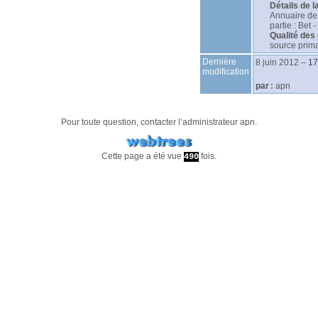
Détails de la
Annuaire de
partie : Bet 
Qualité des
source prima
Dernière
8 juin 2012
–
17
modification
par :
apn
Pour toute question, contacter l’administrateur
apn
.
Cette page a été vue
fois.
490