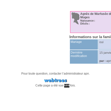
Agnès
de Warfusée
di
Moges
Naissance :
Décès :
Informations sur la fami
Mariage
oui
Dernière
15 janvi
modification
par :
ap
Pour toute question, contacter l’administrateur
apn
.
Cette page a été vue
fois.
589