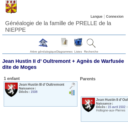
Langue
Connexion
Généalogie de la famille de PRELLE de la
NIEPPE
Arbre généalogique
Diagrammes
Listes
Recherche
Jean Hustin II
d’ Oultremont
+
Agnès
de Warfusée
dite de Moges
1 enfant
Parents
Jean Hustin III
d’ Oultremont
Naissance :
Décès :
1508
Jean Hustin II
d’ Ou
Naissance :
Décès :
15 avril 1502
Hollogne-aux-Pierres