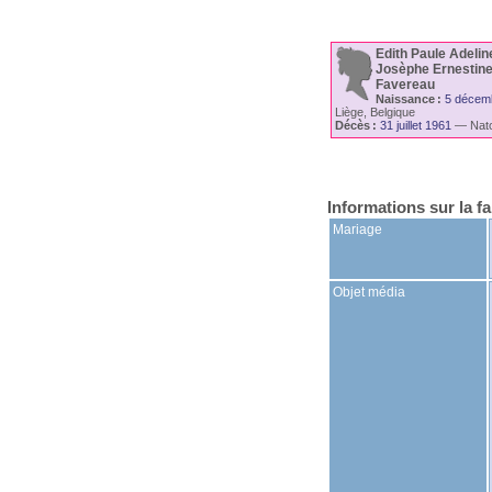
Edith Paule Adelin
Josèphe Ernestine
Favereau
Naissance :
5 décem
Liège, Belgique
Décès :
31 juillet 1961
—
Nat
Belgique
Informations sur la fa
Mariage
Objet média