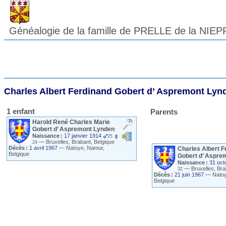
Généalogie de la famille de PRELLE de la NIEP
Charles Albert Ferdinand Gobert
d’ Aspremont Lyn
1 enfant
Parents
Harold René Charles Marie
Gobert
d’ Aspremont Lynden
Naissance :
17 janvier 1914
25
—
Bruxelles, Brabant, Belgique
24
Décès :
1 avril 1967
—
Natoye, Namur,
Charles Albert F
Belgique
Gobert
d’ Aspre
Naissance :
31 oct
—
Bruxelles, Bra
32
Décès :
21 juin 1967
—
Nato
Belgique