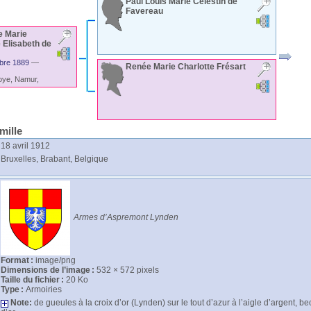
Paul Louis Marie Célestin
de
Favereau
e Marie
 Elisabeth
de
bre 1889
—
Renée Marie Charlotte
Frésart
oye, Namur,
mille
18 avril 1912
Bruxelles, Brabant, Belgique
Armes d’Aspremont Lynden
Format :
image/png
Dimensions de l’image :
532 × 572 pixels
Taille du fichier :
20 Ko
Type :
Armoiries
Note:
de gueules à la croix d’or (Lynden) sur le tout d’azur à l’aigle d’argent,