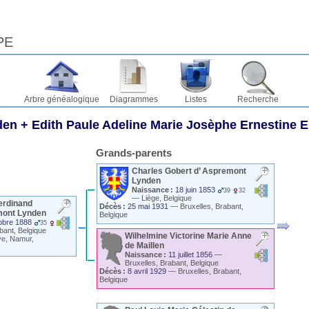
PE
Arbre généalogique
Diagrammes
Listes
Recherche
den
+
Edith Paule Adeline Marie Josèphe Ernestine 
Grands-parents
Charles Gobert
d’ Aspremont
Lynden
Naissance :
18 juin 1853
39
32
—
Liège, Belgique
erdinand
Décès :
25 mai 1931
—
Bruxelles, Brabant,
mont Lynden
Belgique
obre 1888
35
bant, Belgique
Wilhelmine Victorine Marie Anne
ye, Namur,
de Maillen
Naissance :
11 juillet 1856
—
Bruxelles, Brabant, Belgique
Décès :
8 avril 1929
—
Bruxelles, Brabant,
Belgique