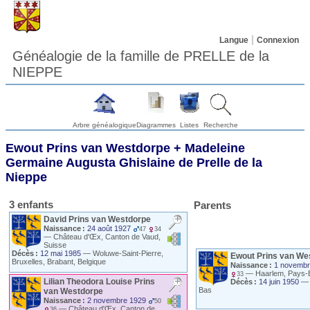
Langue
Connexion
Généalogie de la famille de PRELLE de la
NIEPPE
Arbre généalogique
Diagrammes
Listes
Recherche
Ewout
Prins
van Westdorpe
+
Madeleine
Germaine Augusta Ghislaine
de Prelle de la
Nieppe
3 enfants
Parents
David
Prins van Westdorpe
Naissance :
24 août 1927
47
34
—
Château d'Œx, Canton de Vaud,
Suisse
Décès :
12 mai 1985
—
Woluwe-Saint-Pierre,
Ewout
Prins
van We
Bruxelles, Brabant, Belgique
Naissance :
1 novembr
—
Haarlem, Pays-
33
Lilian Theodora Louise
Prins
Décès :
14 juin 1950
Bas
van Westdorpe
Naissance :
2 novembre 1929
50
—
Château d'Œx, Canton de
36