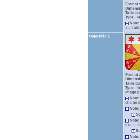
Format :
Dimensio
Taille du
Type :
A
Note:
à un arb
Objet média
Format :
Dimensio
Taille du
Type :
A
Image pr
Note:
chargé d
Note:
So
Note:
d'or et 
So
Note: