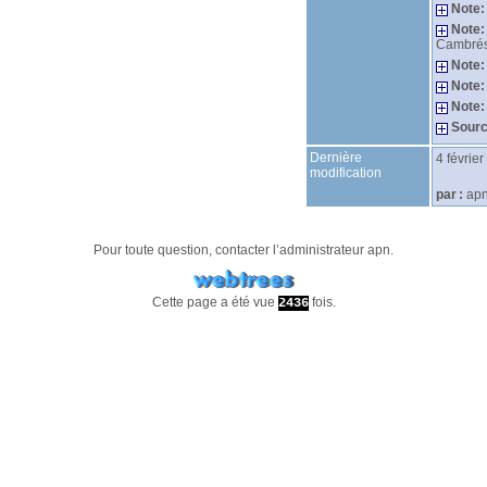
Note:
Note:
Cambrési
Note:
Note:
Note:
Sourc
Dernière
4 févrie
modification
par :
ap
Pour toute question, contacter l’administrateur
apn
.
Cette page a été vue
fois.
2436