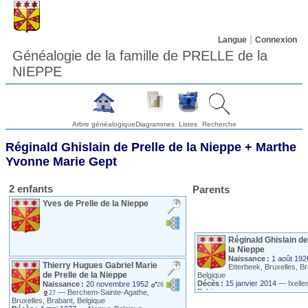
Langue
Connexion
Généalogie de la famille de PRELLE de la
NIEPPE
Arbre généalogique
Diagrammes
Listes
Recherche
Réginald Ghislain
de Prelle de la Nieppe
+
Marthe
Yvonne Marie
Gept
2 enfants
Parents
Yves
de Prelle de la Nieppe
Réginald Ghislain
de
la Nieppe
Naissance :
1 août 192
Thierry Hugues Gabriel Marie
Etterbeek, Bruxelles, Br
de Prelle de la Nieppe
Belgique
Décès :
15 janvier 2014
—
Ixelle
Naissance :
20 novembre 1952
26
Belgique
—
Berchem-Sainte-Agathe,
27
Bruxelles, Brabant, Belgique