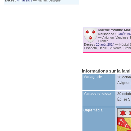
Décès :
4 mai 1977
—
Namur, Belgique
Marthe Yvonne Mar
Naissance :
6 août 19
—
Avignon, Vaucluse,
France
Décès :
20 août 2014
—
Hôpital 
Elisabeth, Uccle, Bruxelles, Brab
Informations sur la fami
Mariage civil
28 octo
Avignon,
Mariage religieux
30 octo
Église S
Objet média