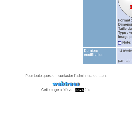
Format :
Dimensio
Taille du
Type :
A
Image pr
Note:
Dernière
14 févri
modification
par :
ap
Pour toute question, contacter l’administrateur
apn
.
Cette page a été vue
fois.
3874