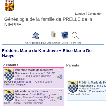
Langue
Connexion
Généalogie de la famille de PRELLE de la
NIEPPE
Arbre généalogique
Diagrammes
Listes
Recherche
Frédéric Marie
de Kerchove
+
Elise Marie
De
Naeyer
2 enfants
Parents
Valentine Marie
de Kerchove
Naissance :
4 décembre 1850
45
—
Gand, Flandre-Orientale,
38
Belgique
Décès :
18 janvier 1936
—
Gand, Flandre-
Frédéric Marie
de K
Orientale, Belgique
Naissance :
27 mai 18
—
Gand, Flandre
Alice Marie
de Kerchove
Décès :
28 septembre 
Château de Bellem
Naissance :
8 mai 1838
—
32
25
Gand, Flandre-Orientale, Belgique
Décès :
3 novembre 1877
—
Bellem,
Gand, Flandre-Orientale, Belgique