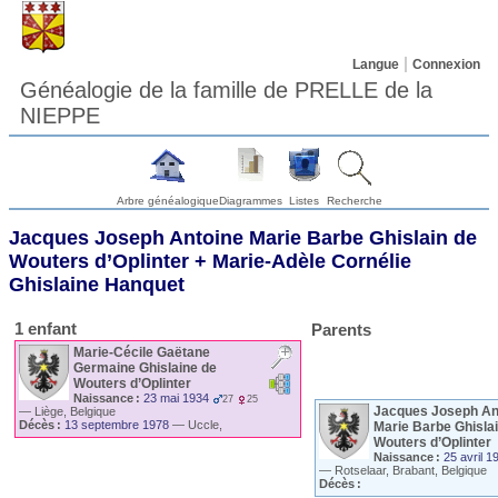
Langue
Connexion
Généalogie de la famille de PRELLE de la
NIEPPE
Arbre généalogique
Diagrammes
Listes
Recherche
Jacques Joseph Antoine Marie Barbe Ghislain
de
Wouters d’Oplinter
+
Marie-Adèle Cornélie
Ghislaine
Hanquet
1 enfant
Parents
Marie-Cécile Gaëtane
Germaine Ghislaine
de
Wouters d’Oplinter
Naissance :
23 mai 1934
27
25
Jacques Joseph An
—
Liège, Belgique
Décès :
13 septembre 1978
—
Uccle,
Marie Barbe Ghisla
Bruxelles, Belgique
Wouters d’Oplinter
Naissance :
25 avril 1
—
Rotselaar, Brabant, Belgique
Décès :