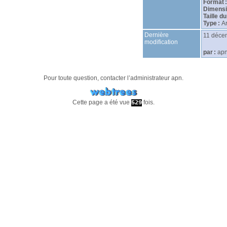
Format :
Dimensio
Taille du
Type :
A
Dernière
11 déce
modification
par :
ap
Pour toute question, contacter l’administrateur
apn
.
Cette page a été vue
fois.
529