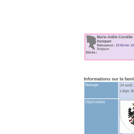
Marie-Adèle Cornélie 
Hanquet
Naissance :
18 février 1
Belgique
Décès :
Informations sur la fami
Mariage
24 août
Liège, B
Objet média